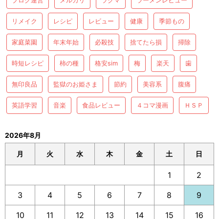
リメイク
レシピ
レビュー
健康
季節もの
家庭菜園
年末年始
必殺技
捨てたら損
掃除
時短レシピ
柿の種
格安sim
梅
楽天
歯
無印良品
監獄のお姫さま
節約
美容系
腹痛
英語学習
音楽
食品レビュー
４コマ漫画
ＨＳＰ
2026年8月
月
火
水
木
金
土
日
1
2
3
4
5
6
7
8
9
10
11
12
13
14
15
16