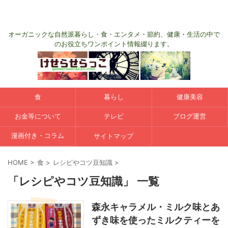
オーガニックな自然派暮らし・食・エンタメ・節約、健康・生活の中で
のお役立ちワンポイント情報綴ります。
食
暮らし
健康美容
お金等について
テレビ
ブログ運営
漫画付き・コラム
サイトマップ
HOME
>
食
>
レシピやコツ豆知識
>
「レシピやコツ豆知識」 一覧
森永キャラメル・ミルク味とあ
ずき味を使ったミルクティーを