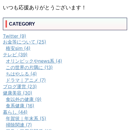
いつも応援ありがとうございます！
CATEGORY
Twitter (9)
お金等について (25)
格安sim (4)
テレビ (39)
オリンピックやnews系 (4)
この世界の片隅に (13)
ちはやふる (4)
ドラマ｜アニメ (7)
ブログ運営 (23)
健康美容 (30)
食以外の健康 (9)
食系健康 (16)
暮らし (44)
年賀状｜年末系 (5)
掃除関連 (7)