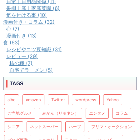
日常｜日用品関係 (11)
果樹｜庭｜家庭菜園 (6)
気を付ける事 (10)
漫画付き・コラム (32)
心 (7)
漫画付き (13)
食 (63)
レシピやコツ豆知識 (31)
レビュー (29)
柿の種 (7)
自宅でラーメン (5)
TAGS
aibo
amazon
Twitter
wordpress
Yahoo
ご当地グルメ
みかん（リモネン）
エンタメ
コラム
シニア
ネットスーパー
ハーブ
フリマ・オークション
ブログ運営
メルカリ
ラクマ
ラーメンレビュー