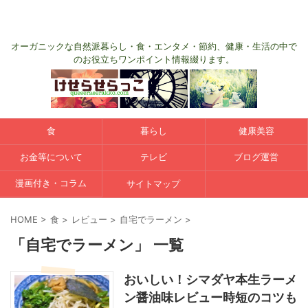
オーガニックな自然派暮らし・食・エンタメ・節約、健康・生活の中で
のお役立ちワンポイント情報綴ります。
食
暮らし
健康美容
お金等について
テレビ
ブログ運営
漫画付き・コラム
サイトマップ
HOME
>
食
>
レビュー
>
自宅でラーメン
>
「自宅でラーメン」 一覧
おいしい！シマダヤ本生ラーメ
ン醤油味レビュー時短のコツも