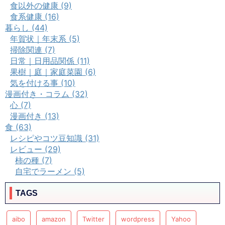
食以外の健康 (9)
食系健康 (16)
暮らし (44)
年賀状｜年末系 (5)
掃除関連 (7)
日常｜日用品関係 (11)
果樹｜庭｜家庭菜園 (6)
気を付ける事 (10)
漫画付き・コラム (32)
心 (7)
漫画付き (13)
食 (63)
レシピやコツ豆知識 (31)
レビュー (29)
柿の種 (7)
自宅でラーメン (5)
TAGS
aibo
amazon
Twitter
wordpress
Yahoo