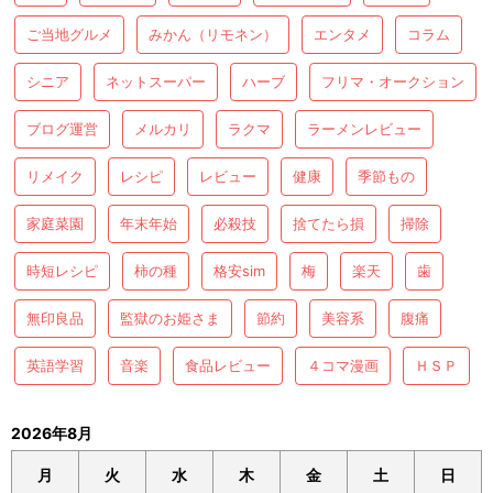
ご当地グルメ
みかん（リモネン）
エンタメ
コラム
シニア
ネットスーパー
ハーブ
フリマ・オークション
ブログ運営
メルカリ
ラクマ
ラーメンレビュー
リメイク
レシピ
レビュー
健康
季節もの
家庭菜園
年末年始
必殺技
捨てたら損
掃除
時短レシピ
柿の種
格安sim
梅
楽天
歯
無印良品
監獄のお姫さま
節約
美容系
腹痛
英語学習
音楽
食品レビュー
４コマ漫画
ＨＳＰ
2026年8月
月
火
水
木
金
土
日