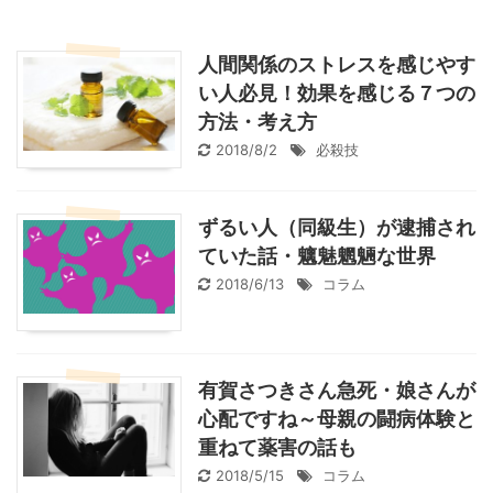
人間関係のストレスを感じやす
い人必見！効果を感じる７つの
方法・考え方
2018/8/2
必殺技
ずるい人（同級生）が逮捕され
ていた話・魑魅魍魎な世界
2018/6/13
コラム
有賀さつきさん急死・娘さんが
心配ですね～母親の闘病体験と
重ねて薬害の話も
2018/5/15
コラム