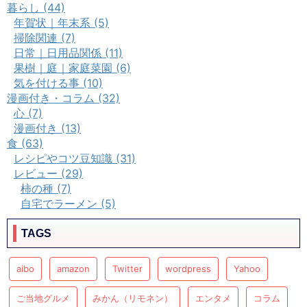
暮らし (44)
年賀状｜年末系 (5)
掃除関連 (7)
日常｜日用品関係 (11)
果樹｜庭｜家庭菜園 (6)
気を付ける事 (10)
漫画付き・コラム (32)
心 (7)
漫画付き (13)
食 (63)
レシピやコツ豆知識 (31)
レビュー (29)
柿の種 (7)
自宅でラーメン (5)
TAGS
aibo
amazon
Twitter
wordpress
Yahoo
ご当地グルメ
みかん（リモネン）
エンタメ
コラム