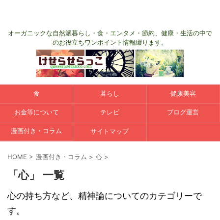
オーガニックな自然派暮らし・食・エンタメ・節約、健康・生活の中で
のお役立ちワンポイント情報綴ります。
食
暮らし
健康美容
お金等について
テレビ
ブログ運営
漫画付き・コラム
サイトマップ
HOME
>
漫画付き・コラム
>
心
>
「心」 一覧
心の持ち方など、精神論についてのカテゴリーで
す。