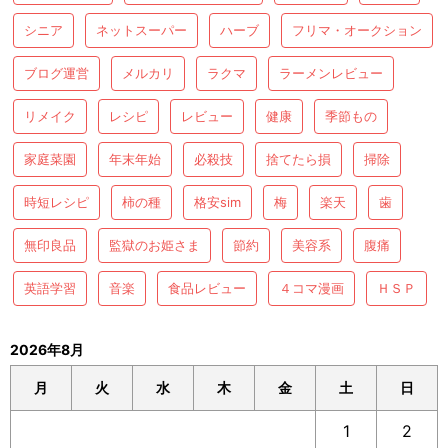
シニア
ネットスーパー
ハーブ
フリマ・オークション
ブログ運営
メルカリ
ラクマ
ラーメンレビュー
リメイク
レシピ
レビュー
健康
季節もの
家庭菜園
年末年始
必殺技
捨てたら損
掃除
時短レシピ
柿の種
格安sim
梅
楽天
歯
無印良品
監獄のお姫さま
節約
美容系
腹痛
英語学習
音楽
食品レビュー
４コマ漫画
ＨＳＰ
2026年8月
月
火
水
木
金
土
日
1
2