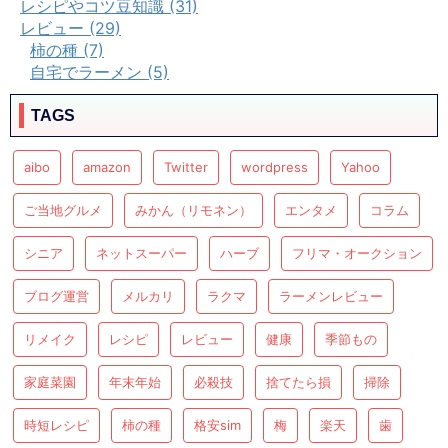
レシピやコツ豆知識 (31)
レビュー (29)
柿の種 (7)
自宅でラーメン (5)
TAGS
aibo
amazon
Twitter
wordpress
Yahoo
ご当地グルメ
みかん（リモネン）
エンタメ
コラム
シニア
ネットスーパー
ハーブ
フリマ・オークション
ブログ運営
メルカリ
ラクマ
ラーメンレビュー
リメイク
レシピ
レビュー
健康
季節もの
家庭菜園
年末年始
必殺技
捨てたら損
掃除
時短レシピ
柿の種
格安sim
梅
楽天
歯