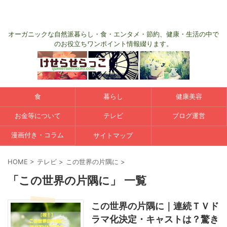
オーガニックな自然派暮らし・食・エンタメ・節約、健康・生活の中で
のお役立ちワンポイント情報綴ります。
食
暮らし
健康美容
お金等について
テレビ
ブログ運営
漫画付き・コラム
サイトマップ
HOME
>
テレビ
>
この世界の片隅に
>
「この世界の片隅に」 一覧
この世界の片隅に｜連続ＴＶド
ラマ化決定・キャストは？驚き