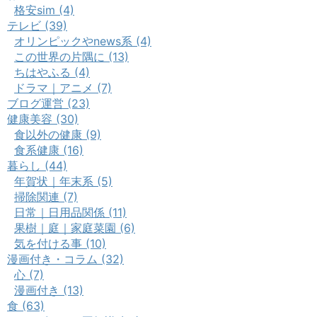
格安sim (4)
テレビ (39)
オリンピックやnews系 (4)
この世界の片隅に (13)
ちはやふる (4)
ドラマ｜アニメ (7)
ブログ運営 (23)
健康美容 (30)
食以外の健康 (9)
食系健康 (16)
暮らし (44)
年賀状｜年末系 (5)
掃除関連 (7)
日常｜日用品関係 (11)
果樹｜庭｜家庭菜園 (6)
気を付ける事 (10)
漫画付き・コラム (32)
心 (7)
漫画付き (13)
食 (63)