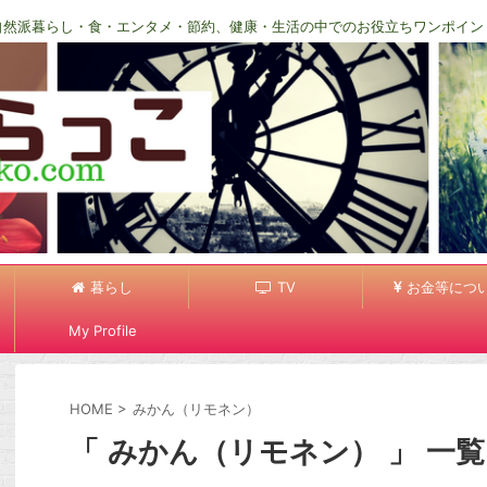
自然派暮らし・食・エンタメ・節約、健康・生活の中でのお役立ちワンポイン
暮らし
TV
お金等につ
My Profile
HOME
>
みかん（リモネン）
「 みかん（リモネン） 」 一覧