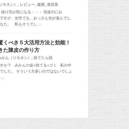
リモネン）
,
レビュー
,
健康
,
美容系
 抜け毛が気になる・・・ 頭皮のにお
ですが、女性でも、おっさん化が進んでし
た。 私もそうでし ...
驚くべき５大活用方法と効能！
きた陳皮の作り方
みかん（リモネン）
,
捨てたら損
すか？ みかんの皮=捨てる=ゴミ 私の中
でした。 そういう方多いのではないでしょ
..