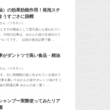
油）の効果効能作用！発泡スチ
まうすごさに脱帽
かん（リモネン）
とす力や陳皮として漢方薬にも使われてい
。今回の記事は、みかんの皮の主成分のリ
いてです。 以前の過去記事で書 ...
率がダントツで高い食品・精油
かん（リモネン）
す。主に柑橘類の皮に含まれている成分で
記事を書いてみかんの皮やオレンジ油のすご
の関連記事 みかんの皮｜驚く ...
シャンプー実際使ってみたリア
価