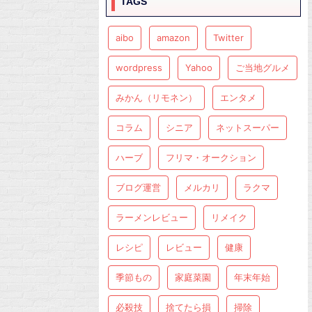
TAGS
aibo
amazon
Twitter
wordpress
Yahoo
ご当地グルメ
みかん（リモネン）
エンタメ
コラム
シニア
ネットスーパー
ハーブ
フリマ・オークション
ブログ運営
メルカリ
ラクマ
ラーメンレビュー
リメイク
レシピ
レビュー
健康
季節もの
家庭菜園
年末年始
必殺技
捨てたら損
掃除