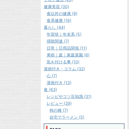
健康美容 (30)
食以外の健康 (9)
食系健康 (16)
暮らし (44)
年賀状｜年末系 (5)
掃除関連 (7)
日常｜日用品関係 (11)
果樹｜庭｜家庭菜園 (6)
気を付ける事 (10)
漫画付き・コラム (32)
心 (7)
漫画付き (13)
食 (63)
レシピやコツ豆知識 (31)
レビュー (29)
柿の種 (7)
自宅でラーメン (5)