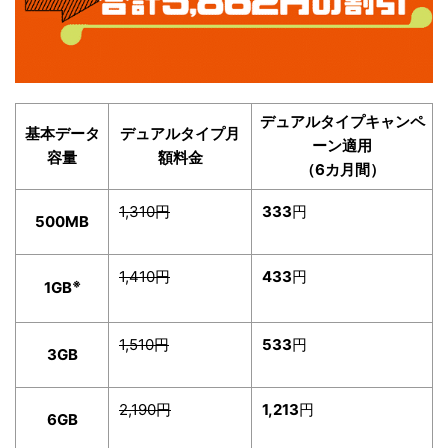
デュアルタイプキャンペ
基本データ
デュアルタイプ月
ーン適用
容量
額料金
（6カ月間）
1,310円
333
円
500MB
1,410円
433
円
※
1GB
1,510円
533
円
3GB
2,190円
1,213
円
6GB