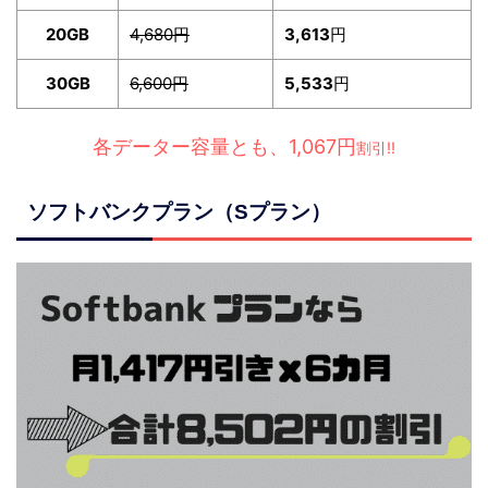
20GB
4,680円
3,613
円
30GB
6,600円
5,533
円
各データー容量とも、1,067円
割引!!
ソフトバンクプラン（Sプラン）