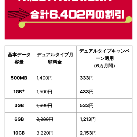
デュアルタイプキャンペ
基本データ
デュアルタイプ月
ーン適用
容量
額料金
（6カ月間）
500MB
1,400円
333
円
※
1GB
1,500円
433
円
3GB
1,600円
533
円
6GB
2,280円
1,213
円
10GB
3,220円
2,153
円