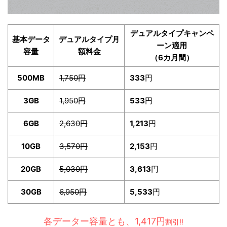
デュアルタイプキャンペ
基本データ
デュアルタイプ月
ーン適用
容量
額料金
（6カ月間）
500MB
1,750円
333
円
3GB
1,950円
533
円
6GB
2,630円
1,213
円
10GB
3,570円
2,153
円
20GB
5,030円
3,613
円
30GB
6,950円
5,533
円
各データー容量とも、1,417円
割引!!