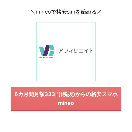
＼mineoで格安simを始める／
6カ月間月額333円(税抜)からの格安スマホ
mineo