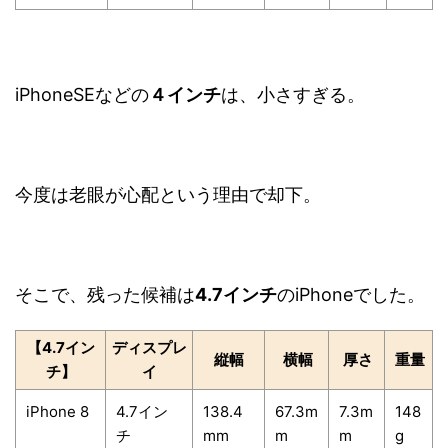
iPhoneSEなどの
４インチ
は、小さすぎる。
今度は老眼が心配という理由で却下。
そこで、残った候補は
4.7インチ
のiPhoneでした。
【4.7イン
ディスプレ
縦幅
横幅
厚さ
重量
チ】
イ
iPhone 8
4.7イン
138.4
67.3m
7.3m
148
チ
mm
m
m
g