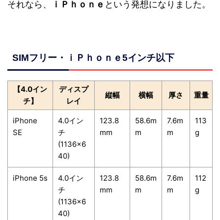
それなら、
ｉＰｈｏｎｅ
という発想になりました。
SIMフリー・ｉＰｈｏｎｅ5インチ以下
【4.0イン
ディスプ
縦幅
横幅
厚さ
重量
チ】
レイ
iPhone
4.0イン
123.8
58.6m
7.6m
113
SE
チ
mm
m
m
g
(1136×6
40)
iPhone 5s
4.0イン
123.8
58.6m
7.6m
112
チ
mm
m
m
g
(1136×6
40)