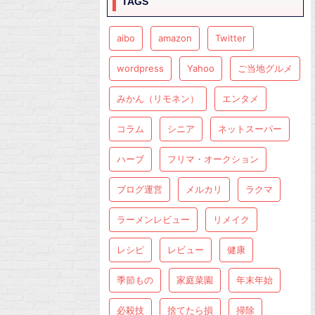
TAGS
aibo
amazon
Twitter
wordpress
Yahoo
ご当地グルメ
みかん（リモネン）
エンタメ
コラム
シニア
ネットスーパー
ハーブ
フリマ・オークション
ブログ運営
メルカリ
ラクマ
ラーメンレビュー
リメイク
レシピ
レビュー
健康
季節もの
家庭菜園
年末年始
必殺技
捨てたら損
掃除