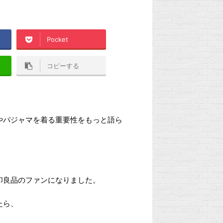
Pocket
コピーする
やパジャマを着る重要性をもっと語ら
印良品のファンになりました。
たら、