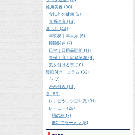
健康美容 (30)
食以外の健康 (9)
食系健康 (16)
暮らし (44)
年賀状｜年末系 (5)
掃除関連 (7)
日常｜日用品関係 (11)
果樹｜庭｜家庭菜園 (6)
気を付ける事 (10)
漫画付き・コラム (32)
心 (7)
漫画付き (13)
食 (63)
レシピやコツ豆知識 (31)
レビュー (29)
柿の種 (7)
自宅でラーメン (5)