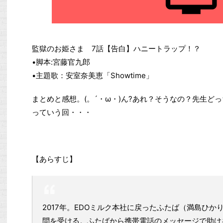
監獄のお姫さま 7話【告白】ハニートラップ！？
•脚本:宮藤官九郎
•主題歌：安室奈美恵「Showtime」
まとめと感想。(。´・ω・)ん?あれ？そうなの？先生ど
っていう回・・・
【あらすじ】
2017年。EDOミルク本社に戻ったふたば（満島ひ
問を受ける。ふたばから携帯電話のメッセージで助け