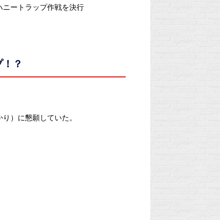
ハニートラップ作戦を決行
プ！？
かり）に懇願していた。