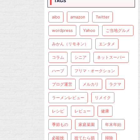
TAGS
aibo
amazon
Twitter
wordpress
Yahoo
ご当地グルメ
みかん（リモネン）
エンタメ
コラム
シニア
ネットスーパー
ハーブ
フリマ・オークション
ブログ運営
メルカリ
ラクマ
ラーメンレビュー
リメイク
レシピ
レビュー
健康
季節もの
家庭菜園
年末年始
必殺技
捨てたら損
掃除