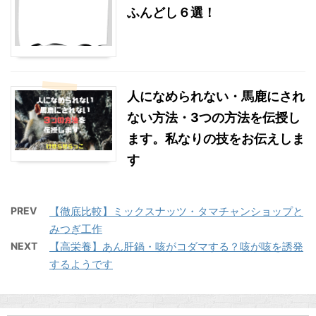
ふんどし６選！
人になめられない・馬鹿にされ
ない方法・3つの方法を伝授し
ます。私なりの技をお伝えしま
す
PREV
【徹底比較】ミックスナッツ・タマチャンショップと
みつぎ工作
NEXT
【高栄養】あん肝鍋・咳がコダマする？咳が咳を誘発
するようです