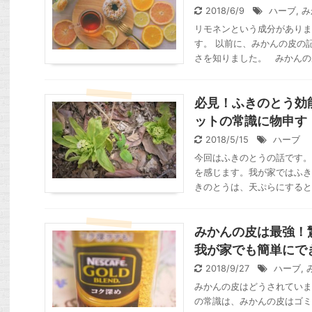
2018/6/9
ハーブ
,
み
リモネンという成分がありま
す。 以前に、みかんの皮の
さを知りました。 みかんの皮
必見！ふきのとう効
ットの常識に物申す
2018/5/15
ハーブ
今回はふきのとうの話です。
を感じます。我が家ではふき
きのとうは、天ぷらにすると最
みかんの皮は最強！
我が家でも簡単にで
2018/9/27
ハーブ
,
みかんの皮はどうされていま
の常識は、みかんの皮はゴミ