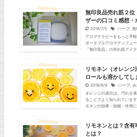
無印良品売れ筋２位
ザーの口コミ感想・
2018/7/5
ハーブ
,
無
アロマテラピーをもっと手軽
ポータブルアロマディフューザ
「無印良品」の売れ筋アイテムT
リモネン（オレンジ
ロールも溶かしてし
2018/6/9
ハーブ
,
み
オレンジの成分は、汚れを落
ることでよく知られています
モネンの効果・効能・作用につ
リモネンとは？含有
とは？