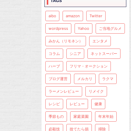
TAGS
aibo
amazon
Twitter
wordpress
Yahoo
ご当地グルメ
みかん（リモネン）
エンタメ
コラム
シニア
ネットスーパー
ハーブ
フリマ・オークション
ブログ運営
メルカリ
ラクマ
ラーメンレビュー
リメイク
レシピ
レビュー
健康
季節もの
家庭菜園
年末年始
必殺技
捨てたら損
掃除