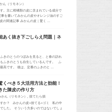
かん（リモネン）
す。主に柑橘類の皮に含まれている成分で
記事を書いてみかんの皮やオレンジ油のすご
の関連記事 みかんの皮｜驚く ...
能あく抜き下ごしらえ問題｜ネ
ふきのとうのつぼみを見ると、と春の訪れ
もふきのとうも自生しているんです。 ふ
高です。 後は、定番のふきのと ...
驚くべき５大活用方法と効能！
きた陳皮の作り方
みかん（リモネン）
,
捨てたら損
すか？ みかんの皮=捨てる=ゴミ 私の中
でした。 そういう方多いのではないでしょ