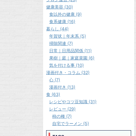
健康美容 (30)
食以外の健康 (9)
食系健康 (16)
暮らし (44)
年賀状｜年末系 (5)
掃除関連 (7)
日常｜日用品関係 (11)
果樹｜庭｜家庭菜園 (6)
気を付ける事 (10)
漫画付き・コラム (32)
心 (7)
漫画付き (13)
食 (63)
レシピやコツ豆知識 (31)
レビュー (29)
柿の種 (7)
自宅でラーメン (5)