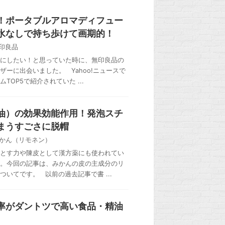
！ポータブルアロマディフュー
水なしで持ち歩けて画期的！
印良品
にしたい！と思っていた時に、無印良品の
ーに出会いました。 Yahoo!ニュースで
OP5で紹介されていた ...
油）の効果効能作用！発泡スチ
まうすごさに脱帽
かん（リモネン）
とす力や陳皮として漢方薬にも使われてい
。今回の記事は、みかんの皮の主成分のリ
いてです。 以前の過去記事で書 ...
率がダントツで高い食品・精油