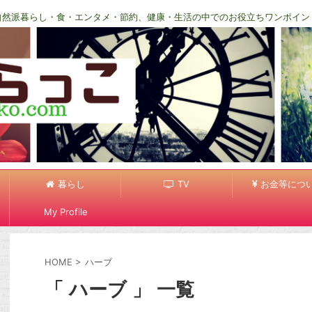
自然派暮らし・食・エンタメ・節約、健康・生活の中でのお役立ちワンポイン
暮らし
TV
お金等につ
My Profile
HOME
>
ハーブ
「 ハーブ 」 一覧