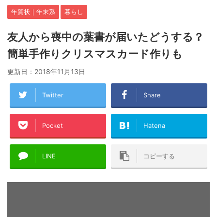
年賀状｜年末系
暮らし
友人から喪中の葉書が届いたどうする？
簡単手作りクリスマスカード作りも
更新日：
2018年11月13日
Twitter
Share
Pocket
Hatena
LINE
コピーする