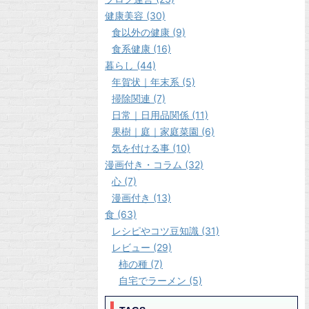
健康美容 (30)
食以外の健康 (9)
食系健康 (16)
暮らし (44)
年賀状｜年末系 (5)
掃除関連 (7)
日常｜日用品関係 (11)
果樹｜庭｜家庭菜園 (6)
気を付ける事 (10)
漫画付き・コラム (32)
心 (7)
漫画付き (13)
食 (63)
レシピやコツ豆知識 (31)
レビュー (29)
柿の種 (7)
自宅でラーメン (5)