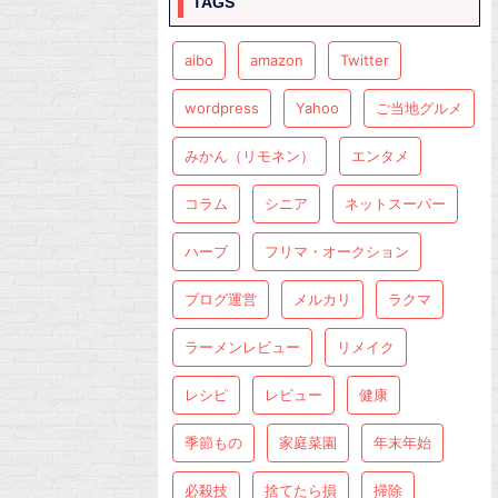
TAGS
aibo
amazon
Twitter
wordpress
Yahoo
ご当地グルメ
みかん（リモネン）
エンタメ
コラム
シニア
ネットスーパー
ハーブ
フリマ・オークション
ブログ運営
メルカリ
ラクマ
ラーメンレビュー
リメイク
レシピ
レビュー
健康
季節もの
家庭菜園
年末年始
必殺技
捨てたら損
掃除