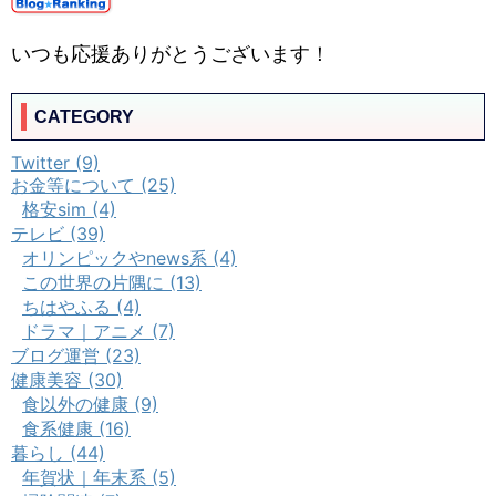
いつも応援ありがとうございます！
CATEGORY
Twitter (9)
お金等について (25)
格安sim (4)
テレビ (39)
オリンピックやnews系 (4)
この世界の片隅に (13)
ちはやふる (4)
ドラマ｜アニメ (7)
ブログ運営 (23)
健康美容 (30)
食以外の健康 (9)
食系健康 (16)
暮らし (44)
年賀状｜年末系 (5)