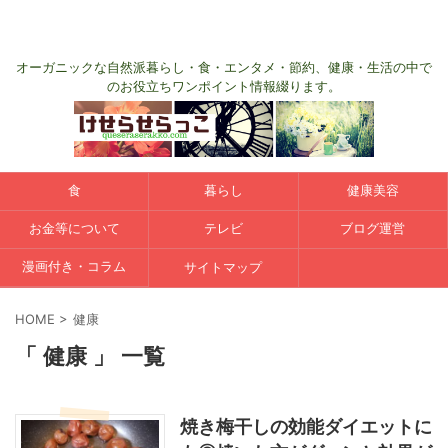
オーガニックな自然派暮らし・食・エンタメ・節約、健康・生活の中で
のお役立ちワンポイント情報綴ります。
食
暮らし
健康美容
お金等について
テレビ
ブログ運営
漫画付き・コラム
サイトマップ
HOME
>
健康
「 健康 」 一覧
焼き梅干しの効能ダイエットに