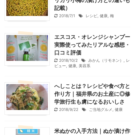
リカリ小梅の漬け方との違いも
記載）
2018/7/1
レシピ
,
健康
,
梅
エスコス・オレンジシャンプー
実際使ってみたリアルな感想・
口コミ評価
2018/10/2
みかん（リモネン）
,
レ
ビュー
,
健康
,
美容系
へしことは？レシピや食べ方と
作り方｜福井県のお土産に◎修
学旅行生も虜になるおいしさ
2018/9/22
ご当地グルメ
,
健康
米ぬかの入手方法｜ぬか漬け作