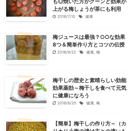
も◎焼いた方がグーンと効果が
上がる梅しょうが茶にも利用
2018/7/10
健康
梅ジュースは最強？○○な効果
8つ＆簡単作り方とコツの伝授
2018/9/22
健康
,
梅
梅干しの歴史と素晴らしい効能
効果薬効～梅干しを食べて元気
に健康になろう
2018/6/20
健康
,
梅
【簡単】梅干しの作り方～（カ