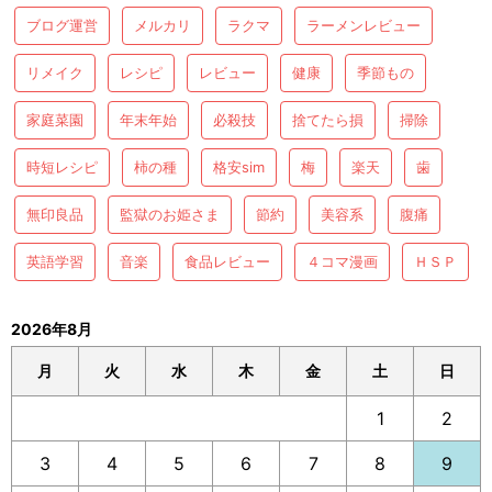
ブログ運営
メルカリ
ラクマ
ラーメンレビュー
リメイク
レシピ
レビュー
健康
季節もの
家庭菜園
年末年始
必殺技
捨てたら損
掃除
時短レシピ
柿の種
格安sim
梅
楽天
歯
無印良品
監獄のお姫さま
節約
美容系
腹痛
英語学習
音楽
食品レビュー
４コマ漫画
ＨＳＰ
2026年8月
月
火
水
木
金
土
日
1
2
3
4
5
6
7
8
9