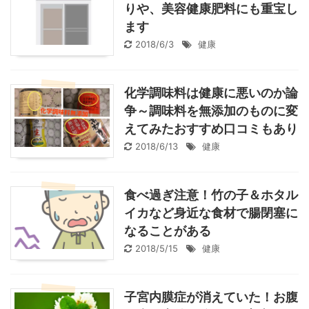
りや、美容健康肥料にも重宝し
ます
2018/6/3
健康
化学調味料は健康に悪いのか論
争～調味料を無添加のものに変
えてみたおすすめ口コミもあり
2018/6/13
健康
食べ過ぎ注意！竹の子＆ホタル
イカなど身近な食材で腸閉塞に
なることがある
2018/5/15
健康
子宮内膜症が消えていた！お腹