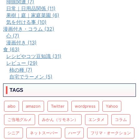
掃除関連 (7)
日常｜日用品関係 (11)
果樹｜庭｜家庭菜園 (6)
気を付ける事 (10)
漫画付き・コラム (32)
心 (7)
漫画付き (13)
食 (63)
レシピやコツ豆知識 (31)
レビュー (29)
柿の種 (7)
自宅でラーメン (5)
TAGS
aibo
amazon
Twitter
wordpress
Yahoo
ご当地グルメ
みかん（リモネン）
エンタメ
コラム
シニア
ネットスーパー
ハーブ
フリマ・オークション