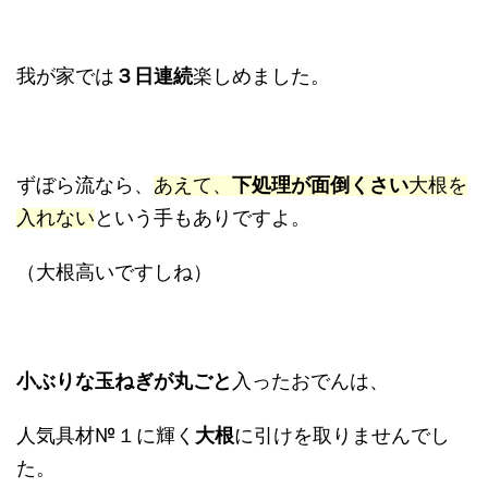
我が家では
３日連続
楽しめました。
ずぼら流なら、
あえて、
下処理が面倒くさい
大根を
入れない
という手もありですよ。
（大根高いですしね）
小ぶりな玉ねぎが丸ごと
入ったおでんは、
人気具材№１に輝く
大根
に引けを取りませんでし
た。