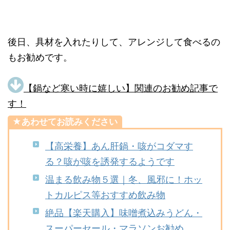
後日、具材を入れたりして、アレンジして食べるの
もお勧めです。
【鍋など寒い時に嬉しい】関連の
お勧め記事で
す！
★あわせてお読みください
【高栄養】あん肝鍋・咳がコダマす
る？咳が咳を誘発するようです
温まる飲み物５選｜冬、風邪に！ホッ
トカルピス等おすすめ飲み物
絶品【楽天購入】味噌煮込みうどん・
スーパーセール・マラソンお勧め