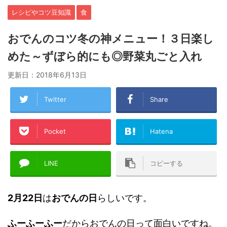
レシピやコツ豆知識
食
おでんのコツ冬の神メニュー！３日楽し
めた～ずぼら的にも◎野菜丸ごと入れ
更新日：
2018年6月13日
Twitter
Share
Pocket
Hatena
LINE
コピーする
2月22日
は
おでんの日
らしいです。
ふーふーふー
だからおでんの日って面白いですね。