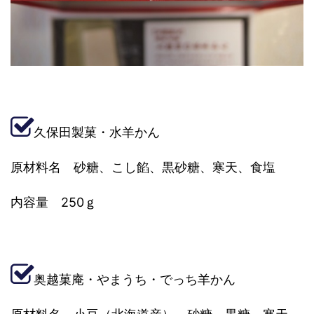
久保田製菓・水羊かん
原材料名 砂糖、こし餡、黒砂糖、寒天、食塩
内容量 250ｇ
奥越菓庵・やまうち・でっち羊かん