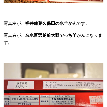
写真左が、
福井銘菓久保田の水羊かん
です。
写真右が、
名水百選越前大野でっち羊かん
になりま
す。