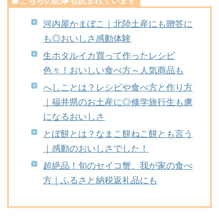
こちらの記事も読まれています
河内屋かまぼこ｜北陸土産にも贈答に
も◎おいしさ感動体験
生ホタルイカ買って作ったレシピ
色々！おいしい食べ方～人気商品も
へしことは？レシピや食べ方と作り方
｜福井県のお土産に◎修学旅行生も虜
になるおいしさ
とぼ餅とは？なまこ餅ねこ餅とも言う
｜感動のおいしさでした！
超絶品！旬のセイコ蟹、我が家の食べ
方｜ふるさと納税返礼品にも