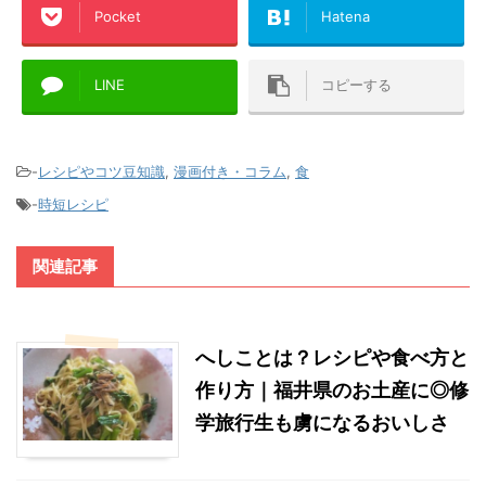
Pocket
Hatena
LINE
コピーする
-
レシピやコツ豆知識
,
漫画付き・コラム
,
食
-
時短レシピ
関連記事
へしことは？レシピや食べ方と
作り方｜福井県のお土産に◎修
学旅行生も虜になるおいしさ