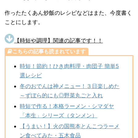
作ったたくあん炒飯のレシピなどはまた、今度書く
ことにします。
【時短や調理】関連の記事です！！
こちらの記事も読まれています
時短！節約！ひき肉料理・肉団子 簡単5
選レシピ
冬のおでんは神メニュー！３日楽しめた
～ずぼら的にも◎野菜丸ごと入れ
時短で作る！本格ラーメン・シマダヤ
「本生」シリーズ（タンメン）
【うまい！】火の国熊本とんこつラーメ
ン食べてみた・五木食品