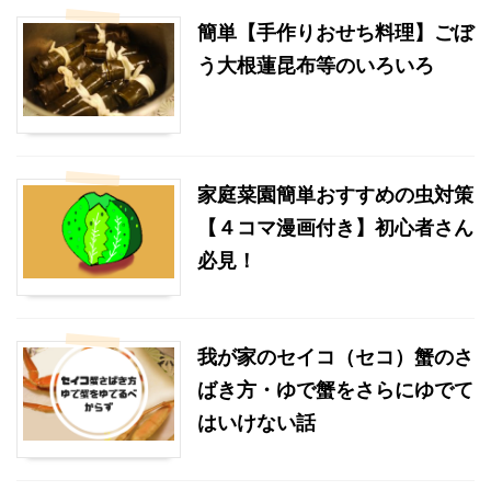
簡単【手作りおせち料理】ごぼ
う大根蓮昆布等のいろいろ
家庭菜園簡単おすすめの虫対策
【４コマ漫画付き】初心者さん
必見！
我が家のセイコ（セコ）蟹のさ
ばき方・ゆで蟹をさらにゆでて
はいけない話