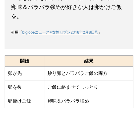
卵味＆パラパラ強めが好きな人は卵かけご飯
を。
引用「
biglobeニュース※女性セブン2018年2月8日号
」
開始
結果
卵が先
炒り卵とパラパラご飯の両方
卵を後
ご飯に絡ませてしっとり
卵掛けご飯
卵味＆パラパラ強め